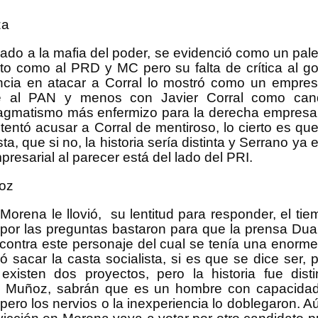
e los temas, en aquellos momentos creo que no tenían mucho i
iempo lo dedicaban a trabajar, analizar noticias o la políti
za
e de manera solitaria me fui formando mi propio criterio político.
gado a la mafia del poder, se evidenció como un pale
ctoral del 2006, a sabiendas del delito y la traición al puebl
to como al PRD y MC pero su falta de crítica al go
 conformismo, la narrativa del comunismo pegaba fuerte, y yo
encia en atacar a Corral lo mostró como un empres
información política directa eran las noticias de televisa y tvazt
 aquel momento se reducía a la prensa escrita y la radio, la v
e al PAN y menos con Javier Corral como cand
I-PAN ahora moribundo.
ragmatismo más enfermizo para la derecha empresari
tentó acusar a Corral de mentiroso, lo cierto es q
el momento también se vivía represión en Oaxaca y en San
ta, que si no, la historia sería distinta y Serrano ya 
stas violentos intentarían una revuelta de la mano de López O
presarial al parecer está del lado del PRI.
mpo que se consumaba el fraude electoral, el plantón de Ref
 recuerdo que ese primero de diciembre hacía mucho frío, me 
ma y me dirigí a la sala para ver la transmisión en vivo de la
ñoz
alderón, y creo que todos recordamos muy bien aquel mome
ingresó al recinto por una puerta trasera, en medio de rechif
Morena le llovió, su lentitud para responder, el ti
 en ese momento me di cuenta que las cosas no estaban bien.
 por las preguntas bastaron para que la prensa Dua
s contra este personaje del cual se tenía una enorm
r mucho durante ese sexenio sangriento, la vida pública ya no 
 sacar la casta socialista, si es que se dice ser,
lderón contra el narcotráfico solo dejó un río de sangre, muer
existen dos proyectos, pero la historia fue dist
ás trafico de drogas y armas en la frontera, y grandes exten
e los criminales, ahora sabemos que lo que en realidad suce
x Muñoz, sabrán que es un hombre con capacidad 
el narco para que fuera el monopolio, y la guerra era para q
, pero los nervios o la inexperiencia lo doblegaron. A
federal era la avanzada de ese grupo criminal, en casos c