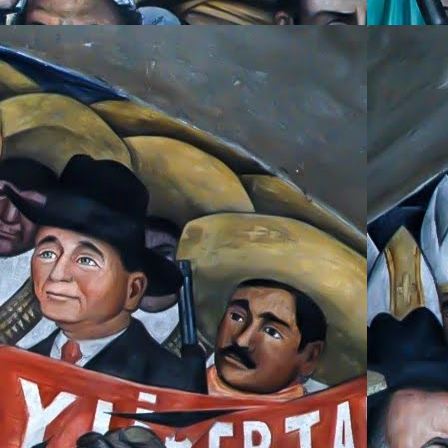
o de ese evento, y me
ir la
masiva compra
o estaba totalmente
 la organización para
erdo que le dije a mi
porque Andrés Manuel
dría que apoyar en lo
 comité de morena por
 ciudad interesado en
as fuentes políticas,
aba seguro que AMLO
junto con un grupo de
v, llantas y algunos
 respetara la voluntad
frio ante los nervios
 de acción nacional y
tir en vivo la postura