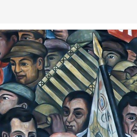
olonia, en la carrera, con mis familiares y amigos, en algunas
 del documental “Fraude” y lo ponía entre las hojas del peri
a los tianguis y colonias, en el centro repartíamos, aunque en
nas nos veían para abajo, nos hacían mala cara, y recibíamos e
ecuente.
sonas en el movimiento, y en la oficina del comité que no 
 oficinas estaban en la calle Aldama, a media cuadra del pa
 ocasiones que acudí, era el más joven, luego conocí a otro
nes, se habían sumado al movimiento, sin embargo ya estaba 
 mi tarea, como me lo había prometido en el zócalo, sería apoya
 medios y me mantuve al margen de integrarme al cien a la org
tener una opinión sesgada o pegada al movimiento, aunque cla
ra causa, que Andrés Manuel López Obrador llegara a la pres
o a una reunión con Andres Manuel, vendría a un mitin a un
 papá, que al igual que yo había tomado un interés por la po
ucho gusto ver que mi papá llegaba al evento, al igual que 
aquel evento no éramos mas de 30 personas.
 salón, y en eso llegó Andrés Manuel, que bajó de la camione
tes; dentro de mi, me moría de la curiosidad de escucharlo habl
rado sería su mensaje, quería ver si llevaba algo escrito, qu
ítico más, pero me llevé una grata sorpresa, aquel mensaje