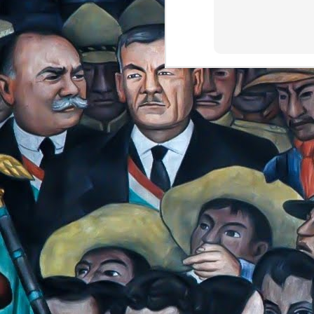
que repartía en la c
sacaba copias en dvd
los fines de semana 
mayoría de las perso
“locos” era la más fr
Conocí a muchas per
considerado así, las
aquel momento en las
yo, incluso más jóve
y sentía o creía que
mi trinchera, en los
no se me acusara de 
convencido de nuest
las cosas.
En 2009 fui invitad
Pacheco, invité a mi
movimiento, me dio m
persona a AMLO, en 
Estábamos afuera del
todos los ahí presen
ver que tan estructu
engañado con un pol