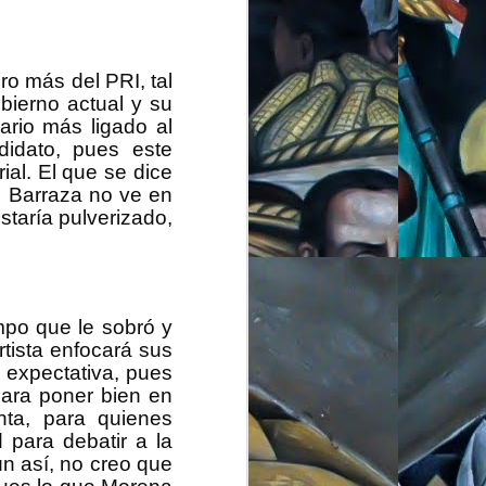
nterés en esas cosas
ca no era lo de ellos
ro más del PRI, tal
o, acá en Chihuahua se
bierno actual y su
 confundido, no sabía
ario más ligado al
eca, no se diga de los
ida política local era
idato, pues este
al. El que se dice
ue Barraza no ve en
 Salvador Atenco, se
estaría pulverizado,
brador para llegar al
orma. Se llegó aquel
desperté temprano, me
 toma de protesta del
nto de vergüenza, en
las y gritos, algo se
empo que le sobró y
rtista enfocará sus
e expectativa, pues
volvió a ser igual, la
 para poner bien en
te, dolor y miedo, más
inta, para quienes
siones del territorio
dió fue que Calderón
para debatir a la
uedarse con todas las
ún así, no creo que
omo en Chihuahua, el