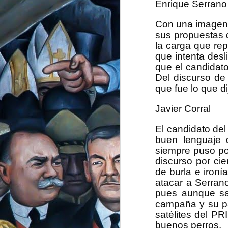
Enrique Serrano
Con una imagen t
sus propuestas 
la carga que re
“Papá, ¿por quién v
que intenta desl
limpiaba la maquina
que el candidat
invierno los colorid
Del discurso de
“Por López Obrador, e
que fue lo que di
fue su respuesta, re
en aquel momento y 
Javier Corral
aquellos años, la te
oficial acá en Chihu
El candidato del
buen lenguaje 
Mi papá se considera
partido era la únic
siempre puso por
Chihuahua el panism
discurso por ci
soñaban y lucharon 
de burla e iron
desaparecido y el ala
atacar a Serrano
pues aunque sab
Desde niño me llama
campaña y su pa
recuerdo vivo de ese
la masacre de Actea
satélites del P
forma en que este p
buenos perros.