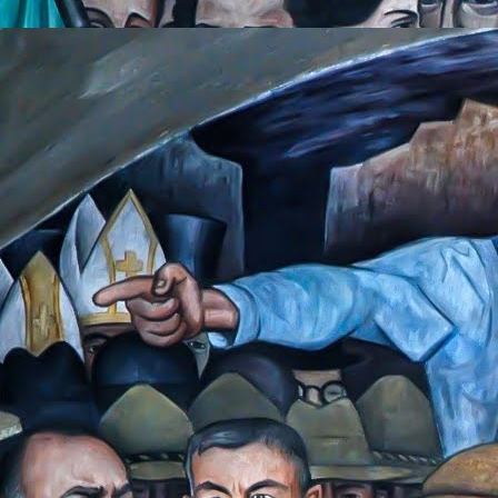
movimiento, esa caus
dijo, “que bueno que 
En las elecciones de
de votos que lleva
convencido que sería
lograr el objetivo, y a
El día que morena se
compañero camarógra
estaría presente, le
que fuera necesario,
entrevistas o inform
ese partido.
El día que Andrés Ma
desde días atrás m
ganaría, y que de ha
amigos fuera de la 
artículos de “paz soc
de los mexicanos.
Estaba esperando la 
de que salieran a ne
antes de que los pani