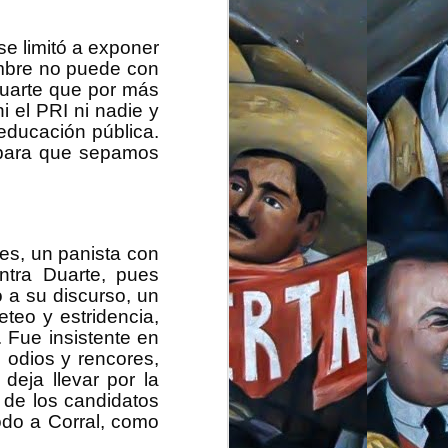
se limitó a exponer
ombre no puede con
uarte que por más
el 2005, mientras él
i el PRI ni nadie y
os en un carrito, en
educación pública.
 quedar bien.
s para que sepamos
 el Distrito Federal”,
tos, yo era muy joven
 de los mexicanos en
ados con la narrativa
es, un panista con
ntra Duarte, pues
on la idea de que ese
además de que acá en
o a su discurso, un
y reprimió a quienes
teo y estridencia,
da social había casi
 Fue insistente en
osición en Chihuahua.
e odios y rencores,
eja llevar por la
mpactaron y tengo el
 de los candidatos
a irrupción del EZLN,
icieron pensar en la
odo a Corral, como
siones pregunté a mi