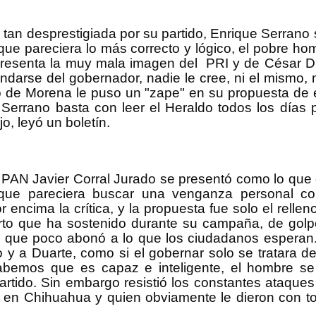
an desprestigiada por su partido, Enrique Serrano 
que pareciera lo más correcto y lógico, el pobre h
presenta la muy mala imagen del PRI y de César D
as a votar?”, pregunté a mi padre algún día de diciembre d
indarse del gobernador, nadie le cree, ni el mismo, n
 en la que hacía algodones de azúcar, en verano vendía helad
o de Morena le puso un "zape" en su propuesta de 
os algodones, que tardamos un buen tiempo para lograr hacerlos
 Serrano basta con leer el Heraldo todos los día
s el que va más arriba en las encuestas, y ha trabajado bien en
jo, leyó un boletín.
spuesta que me sorprendió y me hizo replantear mis pensamien
mi único referente de la política era, como para la mayoría
levisión, los noticieros, y como casi todos, estábamos envenen
ahua.
 PAN Javier Corral Jurado se presentó como lo que 
que pareciera buscar una venganza personal co
ba panista, no por convicción ideológica, sino porque creció c
a opción para hacer frente a la hegemonía del PRI gobierno, 
 encima la crítica, y la propuesta fue solo el rellen
o está muy enraizado, la guerra sucia asesinó, desapareció 
erto que ha sostenido durante su campaña, de golpe
por cambiar el mundo en los setentas y ochentas, la izquier
ía que poco abonó a lo que los ciudadanos esperan.
 “social” del panismo tomó el lugar en la vida política como op
 y a Duarte, como si el gobernar solo se tratara d
emos que es capaz e inteligente, el hombre se d
ba mucho la atención las noticias, hubo algunas que me i
rtido. Sin embargo resistió los constantes ataques
 momento, el asesinato de Colosio, la muerte de Kurt Cobain, l
l, el 11 de septiembre, fueron momentos especiales que me h
RI en Chihuahua y quien obviamente le dieron con t
aís y el mundo funcionan, de estos eventos en algunas oca