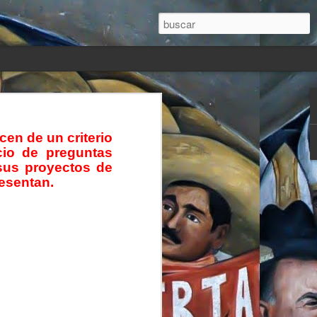
e tocaron vivir y
cen de un criterio
cio de preguntas
ncluye e inicia un
sus proyectos de
esentan.