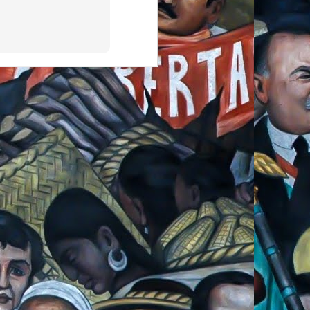
 ocasiones ahorraba y
ódico; también íbamos
 aquellos momentos la
n ocasiones insultos,
recuerdo bien sí era
lacio de gobierno, en
s compañeros que como
estudiando periodismo
r al movimiento desde
anización, quería que
ro, estaba totalmente
idencia para cambiar
 salón en la avenida
lítica y de apoyar el
yo, quería conocer en
ta y saludó de mano a
ar en persona, quería
ería ver si no estaba
 me confirmó que ese