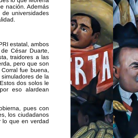
pues lo que Morena
ía y vida de ciudades
 de nación. Además
 de universidades
lidad.
ad de ver un discurso
o, me sentí engañado
 la privatización que
ra de eso?, en verdad
l, sino con todos los
PRI estatal, ambos
 de César Duarte,
a, traidores a las
torio, que de manera
erda, pero que son
cumentales y muchas,
 de Estados Unidos en
a Corral fue buena,
ida en los países que
 simuladores de la
hí vi por primera vez
 Estos dos solos le
rendido todo, en ese
 por eso alardean
er un contrapeso a la
obierna, pues con
Obrador comenzaría a
quella referencia del
es, los ciudadanos
a cuando estalló la
r lo que en verdad
a, compraba hojas de