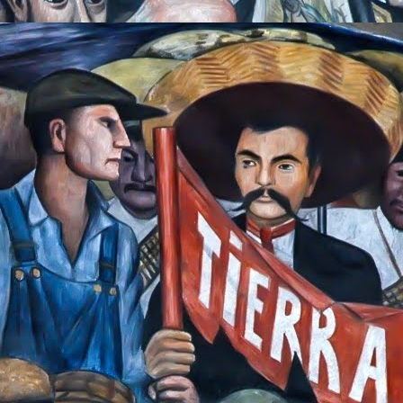
a, sería también parte de mi, y también mi papá salió gustos
me dijiste que viniera, se ve buena persona”.
l 2012 nos movilizamos, las condiciones no dieron para combat
ron a Enrique Peña Nieto a la presidencia, sin embargo y
 hasta la siguiente, en la que AMLO podría tener la fuerza y
sí fue.
 convirtió en partido, era reportero para una televisora, recu
fo que iríamos al estadio Manuel L. Almanza de beisbol, 
 dije que sería una buena nota, aunque también pensaba que ten
 mi compañero estaba acostumbrado a las constantes visitas al
ación, creo que en aquel momento era el único reportero en la
nuel ganó la elección, era ya un reportero y estaba cubriendo l
e había preparado física y mentalmente para ese día, est
ber un nuevo fraude, no nos quedaríamos de brazos cruzados, 
organización de morena, habríamos preparado bombas moloto
ial”, estaba entero para combatir por todas las vías para que se
postura del PAN en Chihuahua tras la jornada electoral, sudaba 
gar su derrota, los reporteros estábamos en el comité municipal
stas locales dieran a conocer su postura, comenzaron a transmi