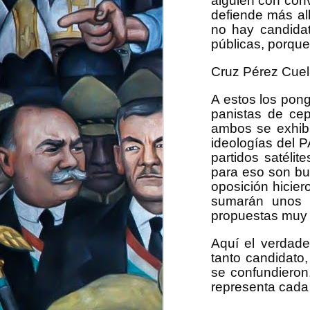
alguien con con
gobierno estatal est
defiende más al
enteras como Ciudad
no hay candidat
públicas, porque
Fue en 2007 que por 
completo de López O
por el sistema, sus 
Cruz Pérez Cuell
realizó Vicente Fox 
me sentí mal y en es
A estos los pong
mexicanos.
panistas de ce
ambos se exhibie
Poco después con es
ideologías del P
ventajosa se quedó 
pero muchas noticias
partidos satélit
el mundo y la forma 
para eso son bu
no se alineaban, tam
oposición hicier
el mítico discurso 
sumarán unos c
momento decidí que e
propuestas muy a
hegemonía mediática
Aquí el verdade
Supe luego por las 
difundir un periódic
tanto candidato
“regeneración” de 
se confundieron
revolución mexicana.
representa cada 
Con el poco dinero 