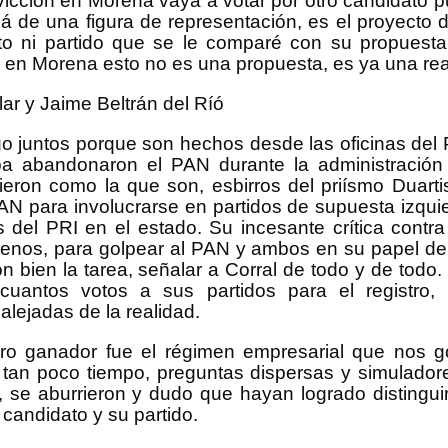
vicción en Morena vaya a votar por otro candidato 
aba en el otro bando, una pesadilla que acabó con la econom
lá de una figura de representación, es el proyecto
 Juárez.
o ni partido que se le comparé con su propuesta
 en Morena esto no es una propuesta, es ya una rea
primera vez fui a la Ciudad de México, ahí tuve la oportunid
brador en un documental que pusieron en un mitin en el zócal
palabras resonaron en mi cabeza, era la defensa de Pemex ante
ar y Jaime Beltrán del Ríó
y ahora impulsaba Felipe Calderón. ¿Quién podría estar en cont
e momento en el Zócalo me sentí en deuda no con Andrés Manue
o juntos porque son hechos desde las oficinas del 
pa abandonaron el PAN durante la administración
ron como la que son, esbirros del priísmo Duartist
fuerzo y trabajo pudimos comprar una computadora de escri
AN para involucrarse en partidos de supuesta izqui
en mi cuarto, y ahí pasé muchas horas leyendo y viendo do
 internacionales, en esos años comprendí el verdadero papel
es del PRI en el estado. Su incesante crítica contr
en que Occidente había saqueado, destruido y asesinado la v
enos, para golpear al PAN y ambos en su papel de
bién en ese año la plataforma “YouTube” tomó mucha fuerza, a
on bien la tarea, señalar a Corral de todo y de todo.
de AMLO en el desafuero, en ese momento sentí que había comp
uantos votos a sus partidos para el registro,
studiaría periodismo para apoyar la causa social e intentar s
lejadas de la realidad.
 en Chihuahua y México.
ro ganador fue el régimen empresarial que nos g
redes que apenas comenzaban, que el movimiento de López 
o mensual, “regeneración”, que me resultó muy llamativo por a
, tan poco tiempo, preguntas dispersas y simulador
los hermanos Flores Magón que despertaron conciencias par
, se aburrieron y dudo que hayan logrado distingui
candidato y su partido.
que me quedaba del trabajo porque de ahí pagué mi carrer